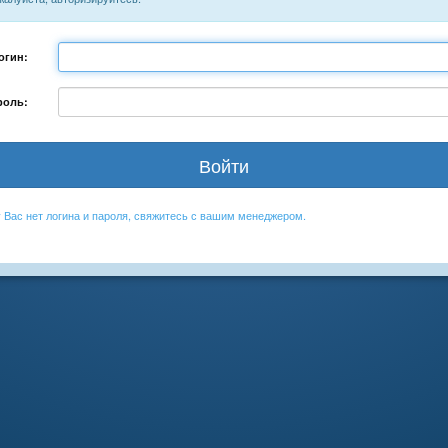
огин:
роль:
у Вас нет логина и пароля, свяжитесь с вашим менеджером.